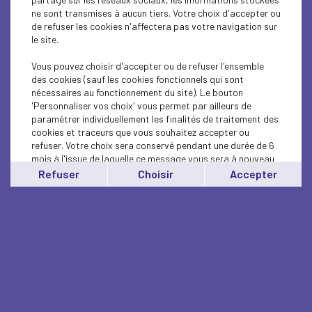
ne sont transmises à aucun tiers. Votre choix d'accepter ou
de refuser les cookies n'affectera pas votre navigation sur
le site.
Vous pouvez choisir d'accepter ou de refuser l'ensemble
des cookies (sauf les cookies fonctionnels qui sont
nécessaires au fonctionnement du site). Le bouton
'Personnaliser vos choix' vous permet par ailleurs de
paramétrer individuellement les finalités de traitement des
cookies et traceurs que vous souhaitez accepter ou
refuser. Votre choix sera conservé pendant une durée de 6
mois à l'issue de laquelle ce message vous sera à nouveau
affiché..
Refuser
Choisir
Accepter
Vous pouvez modifier votre choix à tout moment en
cliquant sur le lien
'cookies'
en bas de page.