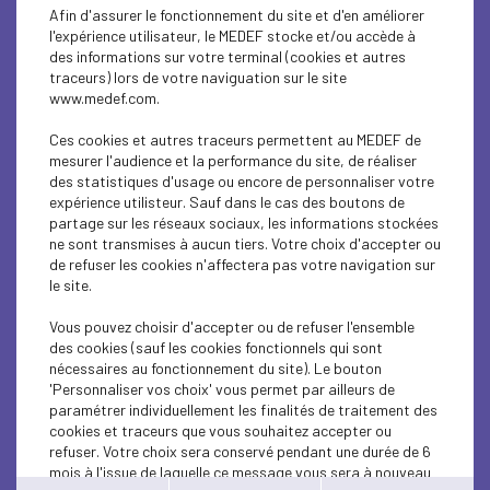
SUSTAINABLE DEVELOPMENT
Afin d'assurer le fonctionnement du site et d'en améliorer
l'expérience utilisateur, le MEDEF stocke et/ou accède à
SUSTAINABLE DEVELOPMENT
des informations sur votre terminal (cookies et autres
traceurs) lors de votre naviguation sur le site
www.medef.com.
SUSTAINABLE DEVELOPMENT
Ces cookies et autres traceurs permettent au MEDEF de
SUSTAINABLE DEVELOPMENT
mesurer l'audience et la performance du site, de réaliser
des statistiques d'usage ou encore de personnaliser votre
INTERNATIONAL - EUROPE
expérience utilisteur. Sauf dans le cas des boutons de
partage sur les réseaux sociaux, les informations stockées
ne sont transmises à aucun tiers. Votre choix d'accepter ou
ECONOMY
de refuser les cookies n'affectera pas votre navigation sur
le site.
SUSTAINABLE DEVELOPMENT
Vous pouvez choisir d'accepter ou de refuser l'ensemble
SUSTAINABLE DEVELOPMENT
des cookies (sauf les cookies fonctionnels qui sont
nécessaires au fonctionnement du site). Le bouton
SUSTAINABLE DEVELOPMENT
'Personnaliser vos choix' vous permet par ailleurs de
paramétrer individuellement les finalités de traitement des
cookies et traceurs que vous souhaitez accepter ou
SUSTAINABLE DEVELOPMENT
refuser. Votre choix sera conservé pendant une durée de 6
mois à l'issue de laquelle ce message vous sera à nouveau
SUSTAINABLE DEVELOPMENT