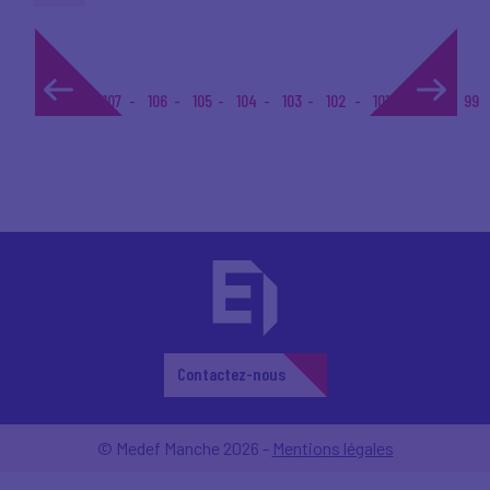
1...
107
106
105
104
103
102
101
100
99
Contactez-nous
© Medef Manche 2026 -
Mentions légales