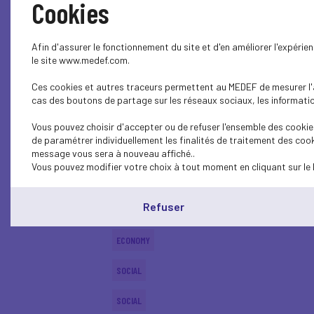
Cookies
ECONOMY
Afin d'assurer le fonctionnement du site et d'en améliorer l'expéri
SOCIAL
le site www.medef.com.
Ces cookies et autres traceurs permettent au MEDEF de mesurer l'au
ECONOMY
cas des boutons de partage sur les réseaux sociaux, les information
SOCIAL
Vous pouvez choisir d'accepter ou de refuser l'ensemble des cookies
de paramétrer individuellement les finalités de traitement des cook
SOCIAL
message vous sera à nouveau affiché..
Vous pouvez modifier votre choix à tout moment en cliquant sur le 
SOCIAL
Refuser
SOCIAL
ECONOMY
SOCIAL
SOCIAL