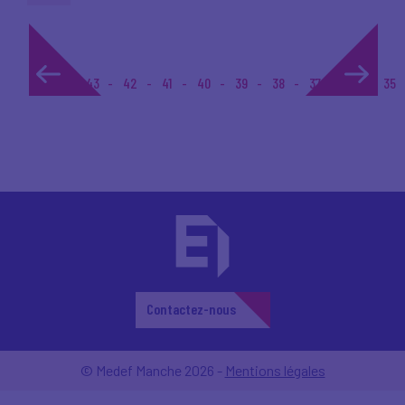
1...
43
42
41
40
39
38
37
36
35
Contactez-nous
© Medef Manche 2026 -
Mentions légales