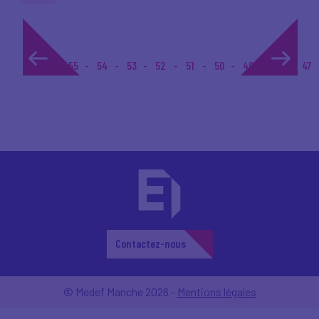
1...
55
54
53
52
51
50
49
48
47
Contactez-nous
© Medef Manche 2026 -
Mentions légales