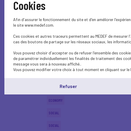
Cookies
ECONOMY
Afin d'assurer le fonctionnement du site et d'en améliorer l'expéri
SOCIAL
le site www.medef.com.
Ces cookies et autres traceurs permettent au MEDEF de mesurer l'au
ECONOMY
cas des boutons de partage sur les réseaux sociaux, les information
SOCIAL
Vous pouvez choisir d'accepter ou de refuser l'ensemble des cookies
de paramétrer individuellement les finalités de traitement des cook
SOCIAL
message vous sera à nouveau affiché..
Vous pouvez modifier votre choix à tout moment en cliquant sur le 
SOCIAL
Refuser
SOCIAL
ECONOMY
SOCIAL
SOCIAL