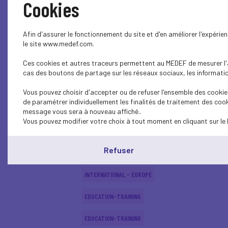
Cookies
SOCIAL
Afin d'assurer le fonctionnement du site et d'en améliorer l'expéri
SOCIAL
le site www.medef.com.
Ces cookies et autres traceurs permettent au MEDEF de mesurer l'au
SOCIAL
cas des boutons de partage sur les réseaux sociaux, les information
EDUCATION-TRAINING
Vous pouvez choisir d'accepter ou de refuser l'ensemble des cookies
de paramétrer individuellement les finalités de traitement des cook
EDUCATION-TRAINING
message vous sera à nouveau affiché..
Vous pouvez modifier votre choix à tout moment en cliquant sur le 
EDUCATION-TRAINING
Refuser
ECONOMY
INTERNATIONAL - EUROPE
EDUCATION-TRAINING
EDUCATION-TRAINING