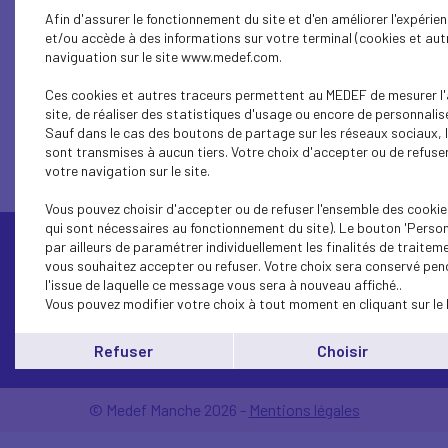
Afin d'assurer le fonctionnement du site et d'en améliorer l'expérie
et/ou accède à des informations sur votre terminal (cookies et autr
naviguation sur le site www.medef.com.
1...
17
16
15
14
13
12
11
10
9
Ces cookies et autres traceurs permettent au MEDEF de mesurer l'
site, de réaliser des statistiques d'usage ou encore de personnalise
Sauf dans le cas des boutons de partage sur les réseaux sociaux, 
sont transmises à aucun tiers. Votre choix d'accepter ou de refuser
votre navigation sur le site.
Vous pouvez choisir d'accepter ou de refuser l'ensemble des cookie
qui sont nécessaires au fonctionnement du site). Le bouton 'Perso
par ailleurs de paramétrer individuellement les finalités de traite
vous souhaitez accepter ou refuser. Votre choix sera conservé pen
l'issue de laquelle ce message vous sera à nouveau affiché..
Vous pouvez modifier votre choix à tout moment en cliquant sur le 
Contactez-nous
Refuser
Choisir
© Medef Manche 2026 -
Mentions légales