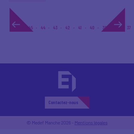
1...
45
44
43
42
41
40
39
38
37
Contactez-nous
© Medef Manche 2026 -
Mentions légales