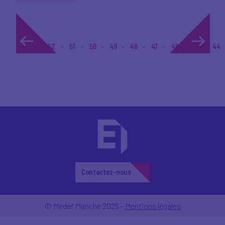
1...
52
51
50
49
48
47
46
45
44
Contactez-nous
© Medef Manche 2026 -
Mentions légales