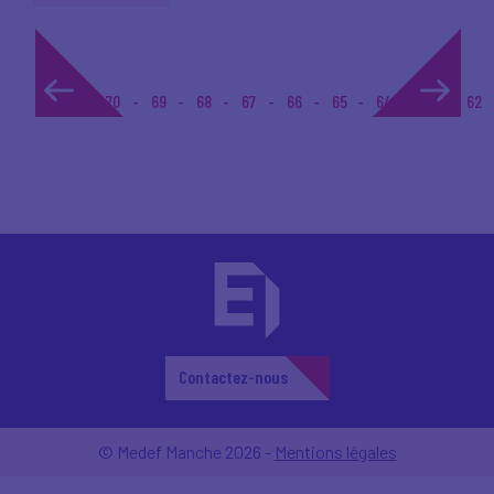
1...
70
69
68
67
66
65
64
63
62
Contactez-nous
© Medef Manche 2026 -
Mentions légales