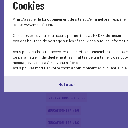
Cookies
SOCIAL
Afin d'assurer le fonctionnement du site et d'en améliorer l'expéri
SOCIAL
le site www.medef.com.
Ces cookies et autres traceurs permettent au MEDEF de mesurer l'au
SOCIAL
cas des boutons de partage sur les réseaux sociaux, les information
EDUCATION-TRAINING
Vous pouvez choisir d'accepter ou de refuser l'ensemble des cookies
de paramétrer individuellement les finalités de traitement des cook
EDUCATION-TRAINING
message vous sera à nouveau affiché..
Vous pouvez modifier votre choix à tout moment en cliquant sur le 
EDUCATION-TRAINING
Refuser
ECONOMY
INTERNATIONAL - EUROPE
EDUCATION-TRAINING
EDUCATION-TRAINING