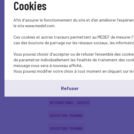
Cookies
SOCIAL
Afin d'assurer le fonctionnement du site et d'en améliorer l'expéri
SOCIAL
le site www.medef.com.
Ces cookies et autres traceurs permettent au MEDEF de mesurer l'au
SOCIAL
cas des boutons de partage sur les réseaux sociaux, les information
EDUCATION-TRAINING
Vous pouvez choisir d'accepter ou de refuser l'ensemble des cookies
de paramétrer individuellement les finalités de traitement des cook
EDUCATION-TRAINING
message vous sera à nouveau affiché..
Vous pouvez modifier votre choix à tout moment en cliquant sur le 
EDUCATION-TRAINING
Refuser
ECONOMY
INTERNATIONAL - EUROPE
EDUCATION-TRAINING
EDUCATION-TRAINING