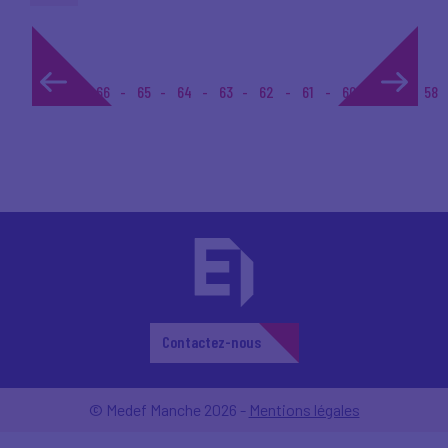
1...
66
65
64
63
62
61
60
59
58
Contactez-nous
© Medef Manche 2026 -
Mentions légales