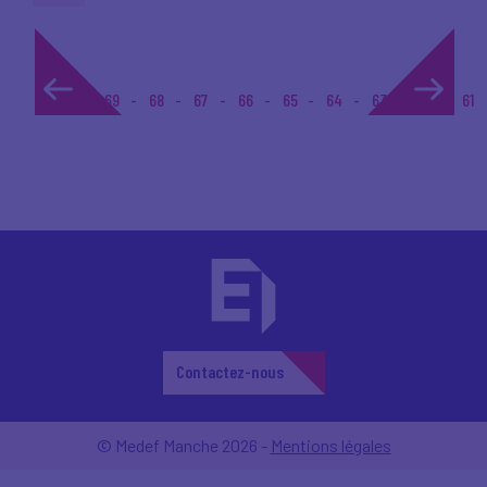
1...
69
68
67
66
65
64
63
62
61
Contactez-nous
© Medef Manche 2026 -
Mentions légales