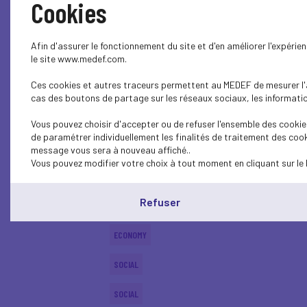
Cookies
ECONOMY
Afin d'assurer le fonctionnement du site et d'en améliorer l'expéri
SOCIAL
le site www.medef.com.
Ces cookies et autres traceurs permettent au MEDEF de mesurer l'au
SOCIAL
cas des boutons de partage sur les réseaux sociaux, les information
ECONOMY
Vous pouvez choisir d'accepter ou de refuser l'ensemble des cookies
de paramétrer individuellement les finalités de traitement des cook
ECONOMY
message vous sera à nouveau affiché..
Vous pouvez modifier votre choix à tout moment en cliquant sur le 
SOCIAL
Refuser
SOCIAL
ECONOMY
SOCIAL
SOCIAL