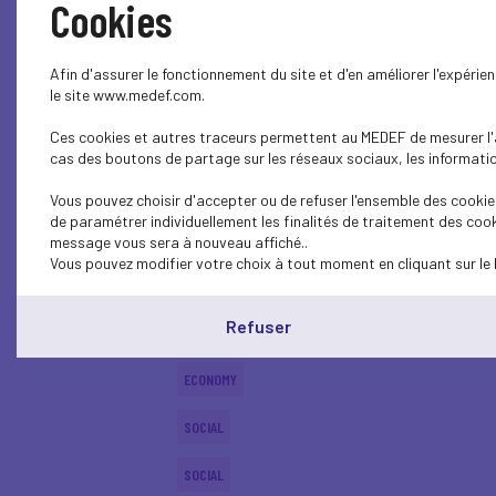
Cookies
ECONOMY
Afin d'assurer le fonctionnement du site et d'en améliorer l'expéri
SOCIAL
le site www.medef.com.
Ces cookies et autres traceurs permettent au MEDEF de mesurer l'au
SOCIAL
cas des boutons de partage sur les réseaux sociaux, les information
ECONOMY
Vous pouvez choisir d'accepter ou de refuser l'ensemble des cookies
de paramétrer individuellement les finalités de traitement des cook
ECONOMY
message vous sera à nouveau affiché..
Vous pouvez modifier votre choix à tout moment en cliquant sur le 
SOCIAL
Refuser
SOCIAL
ECONOMY
SOCIAL
SOCIAL